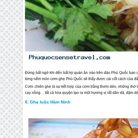
Đừng bất ngờ khi đến bất kỳ quán ăn nào trên đảo
Phú Quốc
bạn c
từng nếm món cơm ghẹ
Phú Quốc
sẽ thấy được cái cốt cách của đất
Cơm chiên ghẹ là sự kết hợp của cơm trắng thơm dẻo, những thớ th
cay nồng… tất cả hòa quyện tạo ra một hương vị rất dân dã, đậm đà
Ghẹ luộc Hàm Ninh