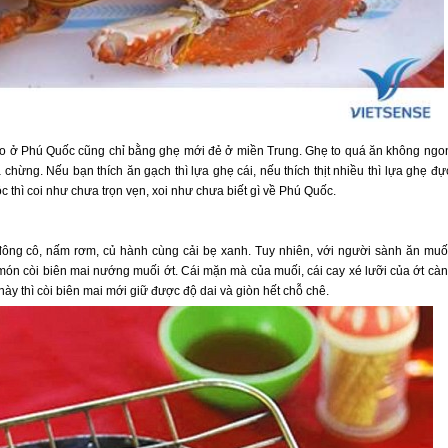
to ở
Phú Quốc
cũng chỉ bằng ghẹ mới đẻ ở miền Trung. Ghẹ to quá ăn không ngo
 chừng. Nếu bạn thích ăn gạch thì lựa ghẹ cái, nếu thích thịt nhiều thì lựa ghẹ đự
thì coi như chưa trọn vẹn, xoi như chưa biết gì về
Phú Quốc
.
đông cô, nấm rơm, củ hành cùng cải bẹ xanh. Tuy nhiên, với người sành ăn mu
món còi biên mai nướng muối ớt. Cái mặn mà của muối, cái cay xé lưỡi của ớt cà
này thì còi biên mai mới giữ được độ dai và giòn hết chỗ chê.