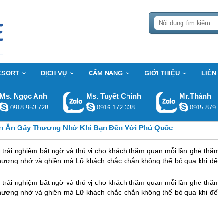
ESORT
DỊCH VỤ
CẨM NANG
GIỚI THIỆU
LIÊN
Ms. Ngọc Anh
Ms. Tuyết Chinh
Mr.Thành
0918 953 728
0916 172 338
0915 879 
 Ăn Gây Thương Nhớ Khi Bạn Đến Với Phú Quốc
rải nghiệm bất ngờ và thú vị cho khách thăm quan mỗi lần ghé thăm
thương nhớ và ghiền mà Lữ khách chắc chắn không thể bỏ qua khi đế
rải nghiệm bất ngờ và thú vị cho khách thăm quan mỗi lần ghé thăm
thương nhớ và ghiền mà Lữ khách chắc chắn không thể bỏ qua khi đế