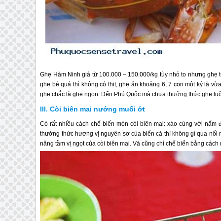
Ghẹ Hàm Ninh giá từ 100.000 – 150.000/kg tùy nhỏ to nhưng ghẹ 
ghẹ bé quá thì không có thịt, ghẹ ăn khoảng 6, 7 con một ký là vừa
ghẹ chắc là ghẹ ngon. Đến
Phú Quốc
mà chưa thưởng thức ghẹ luộc 
Còi biên mai nướng muối ớt
Có rất nhiều cách chế biến món còi biên mai: xào cùng với nấm 
thưởng thức hương vị nguyên sơ của biển cả thì không gì qua nổi 
nâng tầm vị ngọt của còi biên mai. Và cũng chỉ chế biến bằng cách 