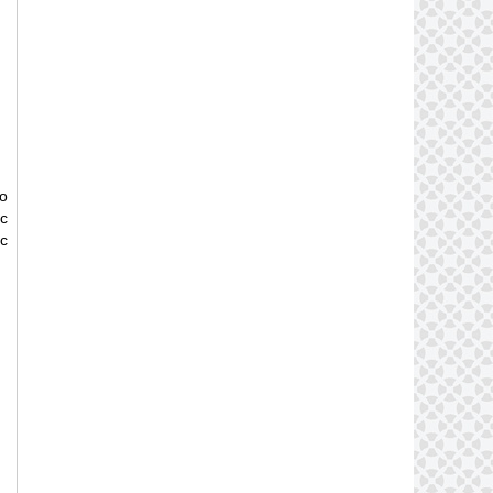
o
c
c