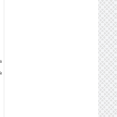
đã
ắt