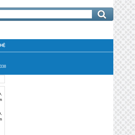
 HỆ
338
,
n
,
n