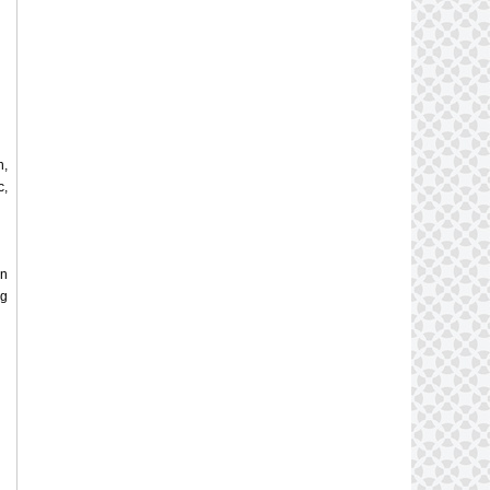
n,
c,
ốn
ng