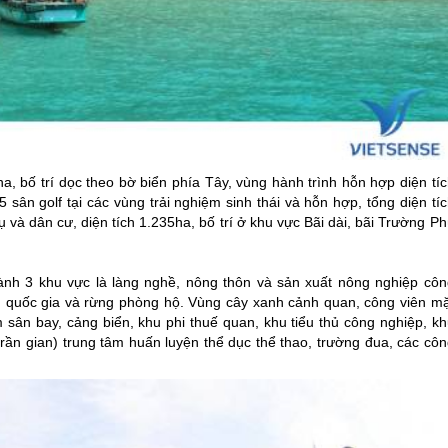
ha, bố trí dọc theo bờ biển phía Tây, vùng hành trình hỗn hợp diện tí
 sân golf tại các vùng trải nghiệm sinh thái và hỗn hợp, tổng diện tí
 và dân cư, diện tích 1.235ha, bố trí ở khu vực Bãi dài, bãi Trường
Ph
hành 3 khu vực là làng nghề, nông thôn và sản xuất nông nghiệp côn
 quốc gia và rừng phòng hộ. Vùng cây xanh cảnh quan, công viên mặ
ân bay, cảng biển, khu phi thuế quan, khu tiểu thủ công nghiệp, kh
trần gian) trung tâm huấn luyện thể dục thể thao, trường đua, các cô