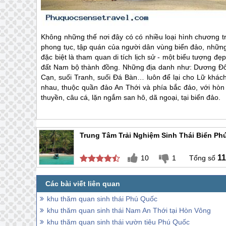
Không những thế nơi đây có có nhiều loại hình chương trì
phong tục, tập quán của người dân vùng biển đảo, những 
đặc biệt là tham quan di tích lịch sử - một biểu tượng 
đất Nam bộ thành đồng. Những địa danh như: Dương Đô
Cạn, suối Tranh, suối Đá Bàn… luôn để lại cho Lữ khá
nhau, thuộc quần đảo An Thới và phía bắc đảo, với hòn
thuyền, câu cá, lặn ngắm san hô, dã ngoại, tại biển đảo.
Trung Tâm Trải Nghiệm Sinh Thái Biển Ph
11
10
1
khu thăm quan sinh thái Phú Quốc
khu thăm quan sinh thái Nam An Thới tại Hòn Vông
khu thăm quan sinh thái vườn tiêu Phú Quốc