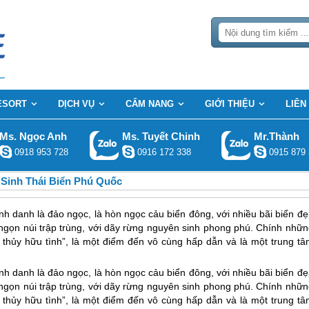
ESORT
DỊCH VỤ
CẨM NANG
GIỚI THIỆU
LIÊN
Ms. Ngọc Anh
Ms. Tuyết Chinh
Mr.Thành
0918 953 728
0916 172 338
0915 879 
 Sinh Thái Biển Phú Quốc
 danh là đảo ngọc, là hòn ngọc cảu biển đông, với nhiều bãi biển đẹ
 ngọn núi trập trùng, với dãy rừng nguyên sinh phong phú. Chính nhữn
thủy hữu tình”, là một điểm đến vô cùng hấp dẫn và là một trung tâ
 danh là đảo ngọc, là hòn ngọc cảu biển đông, với nhiều bãi biển đẹ
 ngọn núi trập trùng, với dãy rừng nguyên sinh phong phú. Chính nhữn
thủy hữu tình”, là một điểm đến vô cùng hấp dẫn và là một trung tâ