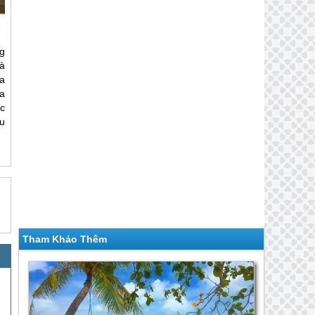
ng
và
ủa
a
c
u
Tham Khảo Thêm