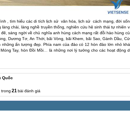
nh , tìm hiểu các di tích lịch sử văn hóa, lịch sử cách mạng, đời số
làng chài, làng nghề truyền thống, nghiên cứu hệ sinh thái tự nhiên 
đẹp đẽ, sáng ngời về chủ nghĩa anh hùng cách mạng rất đỗi hào hùng c
ng, Dương Tơ, An Thới, bãi Vòng, bãi Khem, bãi Sao, Gành Dầu, Cử
ch những ấn tượng đẹp. Phía nam của đảo có 12 hòn đảo lớn nhỏ khá
 Móng Tay, hòn Đồi Mồi… là những nơi lý tưởng cho các hoạt động d
ú Quốc
21
bài đánh giá