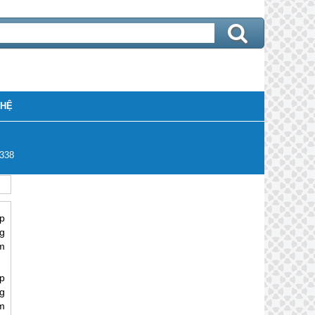
 HỆ
338
p
g
m
p
g
m