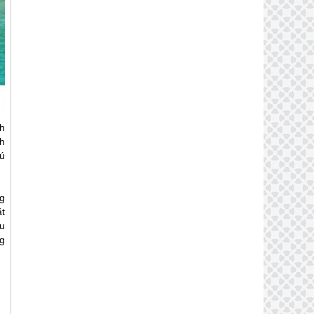
ch
ch
ú
g
t
u
ng