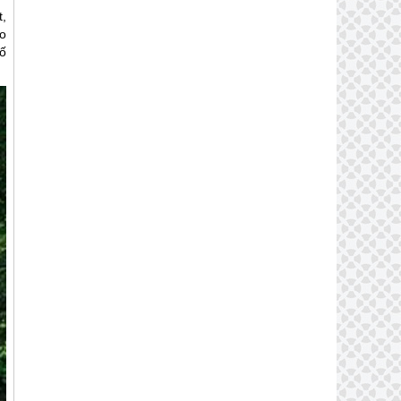
t,
o
ố