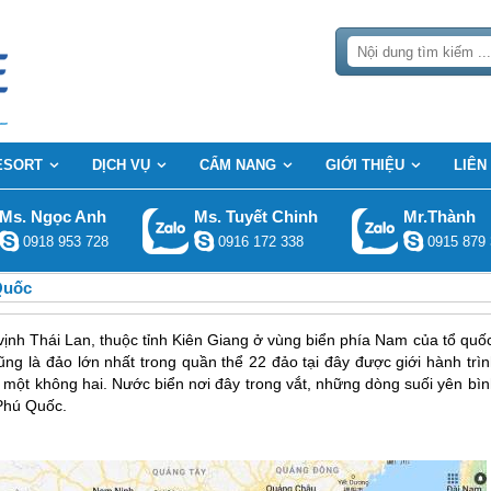
ESORT
DỊCH VỤ
CẨM NANG
GIỚI THIỆU
LIÊN
Ms. Ngọc Anh
Ms. Tuyết Chinh
Mr.Thành
0918 953 728
0916 172 338
0915 879 
Quốc
ịnh Thái Lan, thuộc tỉnh Kiên Giang ở vùng biển phía Nam của tổ quốc
g là đảo lớn nhất trong quần thể 22 đảo tại đây được giới hành trìn
 một không hai. Nước biển nơi đây trong vắt, những dòng suối yên bìn
 Phú Quốc.