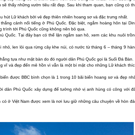
ẽ thấy những vườn tiêu rất đẹp. Sau khi tham quan, bạn cũng có th
hu hút Lữ khách bởi vẻ đẹp thiên nhiên hoang sơ và đặc trưng nhất.
 thắng cảnh nổi tiếng ở
Phú Quốc
. Đặc biệt, ngắm hoàng hôn tại Din
 trình tới
Phú Quốc
cũng không nên bỏ qua.
hú Quốc
. Tại đây bạn có thể lặn ngắm san hô, xem các khu nuôi trồn
i nhỏ, len lỏi qua rừng cây khe núi, có nước từ tháng 6 – tháng 9 hà
phẳng tựa như mặt bàn do đó người dân
Phú Quốc
gọi là Suối Đá Bàn.
ng vĩ và đẹp đến mê hồn vì vẫn là một bí mật cho những Lữ khách thíc
 biển được BBC bình chọn là 1 trong 10 bãi biển hoang sơ và đẹp nhấ
ười dân
Phú Quốc
xây dựng để tưởng nhớ vị anh hùng có công với đấ
ện có ở Việt Nam được xem là nơi lưu giữ những câu chuyện về hòn đả