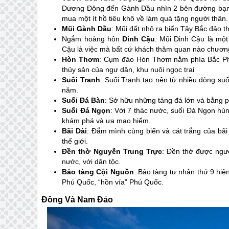
Dương Đông đến Gành Dầu nhìn 2 bên đường bạn s
mua một ít hồ tiêu khô về làm quà tặng người thân.
Mũi Gành Dầu
: Mũi đất nhô ra biển Tây Bắc đảo t
Ngắm hoàng hôn
Dinh Cậu
: Mũi Dinh Cậu là một
Cậu là việc mà bất cứ khách thăm quan nào chương
Hòn Thơm
: Cụm đảo Hòn Thơm nằm phía Bắc
P
thủy sản của ngư dân, khu nuôi ngọc trai
Suối Tranh
: Suối Tranh tạo nên từ nhiều dòng suố
năm.
Suối Đá Bàn
: Sở hữu những tảng đá lớn và bằng 
Suối Đá Ngọn
: Với 7 thác nước, suối Đá Ngọn hù
khám phá và ưa mạo hiểm.
Bãi Dài
: Đắm mình cùng biển và cát trắng của bãi
thế giới.
Đền thờ Nguyễn Trung Trực
: Đền thờ được ng
nước, với dân tộc.
Bảo tàng Cội Nguồn
: Bảo tàng tư nhân thứ 9 hi
Phú Quốc
, “hồn vía”
Phú Quốc
.
Đông Và Nam Đảo