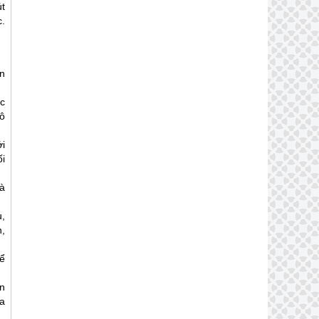
út
c
.
n
ặc
ô
i
i
à
,
,
để
n
ra