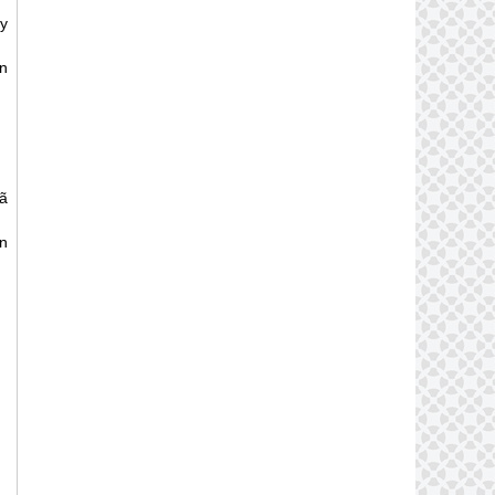
y
n
gã
n