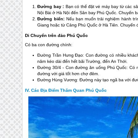
Đường bay :
Bạn có thể đặt vé máy bay từ các s
Nội Bài ở Hà Nội đến Sân bay
Phú Quốc
. Chuyến b
Đường biển:
Nếu bạn muốn trải nghiệm hành trìn
Giang hoặc từ Cảng
Phú Quốc
ở Hà Tiên. Chuyến đi
Di Chuyển trên đảo Phú Quốc
Có ba con đường chính:
Đường Trần Hưng Đạo: Con đường có nhiều khách
năm kéo dài đến hết bãi Trường, đến An Thới.
Đường 30/4 - Con đường ăn uống
Phú Quốc
: Có 
đường với giá tốt hơn chợ đêm.
Đường Hùng Vương: Đường này tạo ngã ba với đư
Các Địa Điểm Thăm Quan Phú Quốc