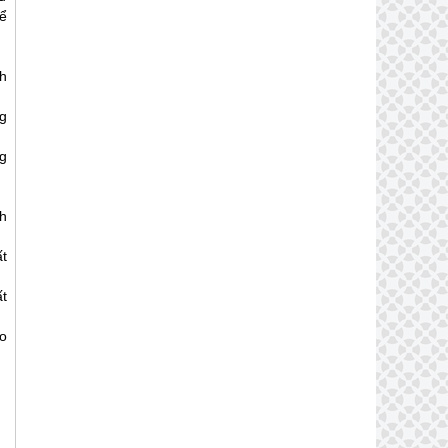
ể
h
g
ng
h
t
t
o