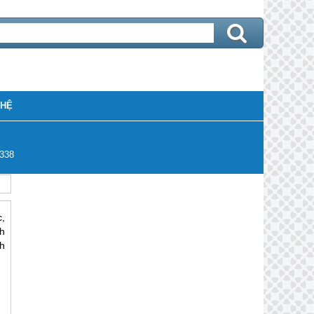
 HỆ
338
,
h
h