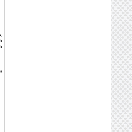
,
h
h
m