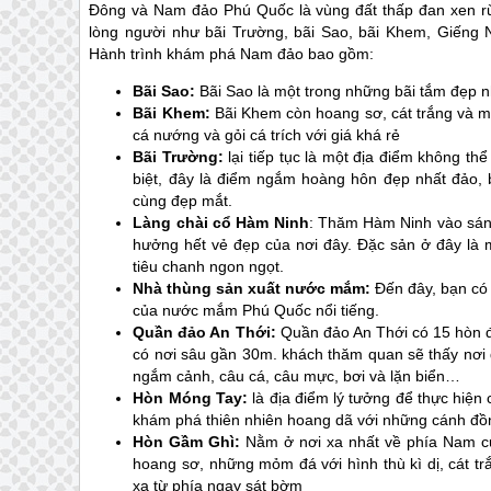
Đông và Nam đảo
Phú Quốc
là vùng đất thấp đan xen rừ
lòng người như bãi Trường, bãi Sao, bãi Khem, Giếng
Hành trình khám phá Nam đảo bao gồm:
Bãi Sao
:
Bãi Sao là một trong những bãi tắm đẹp n
Bãi Khem
:
Bãi Khem còn hoang sơ, cát trắng và mị
cá nướng và gỏi cá trích với giá khá rẻ
Bãi Trường
:
lại tiếp tục là một địa điểm không th
biệt, đây là điểm ngắm hoàng hôn đẹp nhất đảo, b
cùng đẹp mắt.
Làng chài cổ Hàm Ninh
: Thăm Hàm Ninh vào sán
hưởng hết vẻ đẹp của nơi đây. Đặc sản ở đây là m
tiêu chanh ngon ngọt.
Nhà thùng sản xuất nước mắm
:
Đến đây, bạn có 
của nước mắm
Phú Quốc
nổi tiếng.
Quần đảo An Thới
:
Quần đảo An Thới có 15 hòn đ
có nơi sâu gần 30m. khách thăm quan sẽ thấy nơi 
ngắm cảnh, câu cá, câu mực, bơi và lặn biển…
Hòn Móng Tay
:
là địa điểm lý tưởng để thực hiện 
khám phá thiên nhiên hoang dã với những cánh đồng 
Hòn Gầm Ghì:
Nằm ở nơi xa nhất về phía Nam củ
hoang sơ, những mỏm đá với hình thù kì dị, cát tr
xa từ phía ngay sát bờm