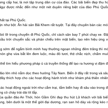
ng cấp hai, là nơi tập trung dân cư của đảo. Các bãi biển đẹp thu h
 Ngự được nhắc đến như một nét duyên riêng biệt của đảo
Phú Quố
hất tại
Phú Quốc
.
n như bột. Ăn hải sản Bãi Khem rất tuyệt. Tại đây chuyên bán các mó
ể bỏ lỡ trong chuyến đi
Phú Quốc
, chỉ cách sân bay 7 phút chạy xe. Đ
ầu trời chuyển sắc và phản chiếu trên mặt biển, tạo nên hiệu ứng v
g sớm để ngắm bình minh hay thưởng ngoạn những đêm trăng thì mớ
ón ghẹ vừa bắt lên đem luộc, màu đỏ tươi, thịt chắc nịch, chấm muố
thể tìm hiểu phương pháp ủ cá truyền thống để tạo ra hương vị đậm đ
ảo lớn nhỏ nằm dọc theo hướng Tây Nam. Biển ở đây rất trong và sâu
đây thích hợp cho các hoạt động hành trình như khám phá thiên nhiên
các hoạt động ngoài trời như cắm trại, tắm biển hay đi sâu vào trong 
cỏ cháy trải dài tít tắp.
a quần đảo An Thới, hòn Gầm Ghì đẹp thu hút Lữ khách với bãi biể
ắng, bên dưới là một thế giới đại dương, rạn san hô dày và rộng kéo 